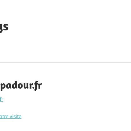
ys
padour.fr
fr
otre visite