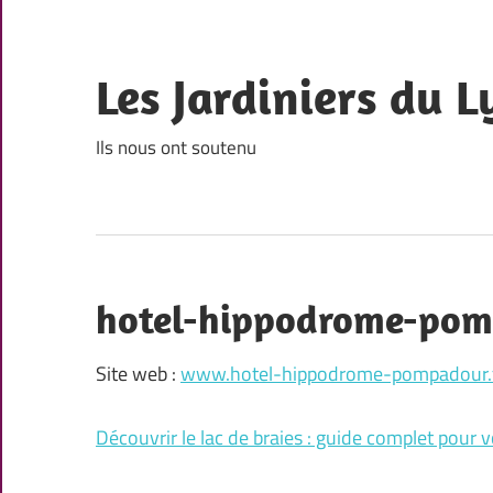
Skip
to
content
Les Jardiniers du L
Ils nous ont soutenu
hotel-hippodrome-pom
Site web :
www.hotel-hippodrome-pompadour.
Découvrir le lac de braies : guide complet pour v